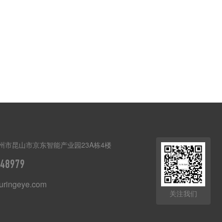
州市昆山市京东智能产业园23A栋4楼
48979
uringeye.com
关注我们