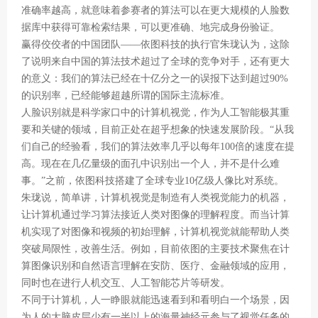
准确率越高，就意味着参赛者的算法可以在更大规模的人脸数
据库中获得可靠检索结果，可以更准确、地完成身份验证。
赢得佼佼者的中国团队——依图科技的执行官朱珑认为，这除
了说明来自中国的算法技术超过了全球的竞争对手，还有更大
的意义：我们的算法已经在十亿分之一的误报下达到超过90%
的识别率，已经能够超越所谓的国际主流标准。
人脸识别就是科学家口中的计算机视觉，作为人工智能极其重
要和关键的领域，目前正处在超乎想象的快速发展阶段。“从我
们自己的经验看，我们的算法效率几乎以每年100倍的速度在提
高。现在在几亿量级的面孔中识别出一个人，并不是什么难
事。”之前，依图科技搭建了全球专业10亿级人像比对系统。
朱珑说，简单讲，计算机视觉是制造有人类视觉能力的机器，
让计算机通过学习算法接近人类对图像的理解程度。而当计算
机实现了对图像和视频的初始理解，计算机视觉就能帮助人类
突破局限性，改善生活。例如，目前依图的主要技术聚焦在计
算图像识别和自然语言理解在安防、医疗、金融领域的应用，
同时也在进行人机交互、人工智能芯片等研发。
不同于计算机，人一睁眼就能迅速看到和看明白一个场景，因
为人的大脑皮层少有一半以上的海量神经元参与了视觉任务的